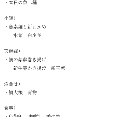
・本日の魚二種
小鍋）
・魚素麺と新わかめ
水菜 白ネギ
天麩羅）
・鯛の紫蘇巻き揚げ
新牛蒡かき揚げ 新玉葱
炊合せ）
・鰤大根 青物
食事）
・色御飯 味噌汁 香の物