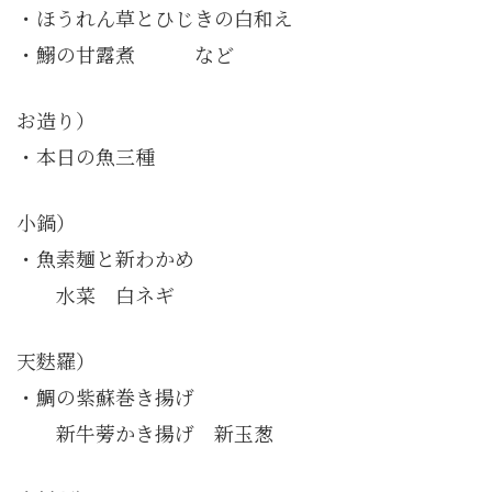
・ほうれん草とひじきの白和え
・鰯の甘露煮 など
お造り）
・本日の魚三種
小鍋）
・魚素麺と新わかめ
水菜 白ネギ
天麩羅）
・鯛の紫蘇巻き揚げ
新牛蒡かき揚げ 新玉葱