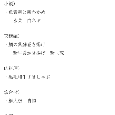
小鍋）
・魚素麺と新わかめ
水菜 白ネギ
天麩羅）
・鯛の紫蘇巻き揚げ
新牛蒡かき揚げ 新玉葱
肉料理）
・黒毛和牛すきしゃぶ
炊合せ）
・鰤大根 青物