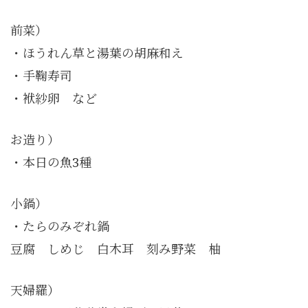
前菜）
・ほうれん草と湯葉の胡麻和え
・手鞠寿司
・袱紗卵 など
お造り）
・本日の魚3種
小鍋）
・たらのみぞれ鍋
豆腐 しめじ 白木耳 刻み野菜 柚
天婦羅）