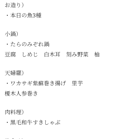
お造り）
・本日の魚3種
小鍋）
・たらのみぞれ鍋
豆腐 しめじ 白木耳 刻み野菜 柚
天婦羅）
・ワカサギ紫蘇巻き揚げ 里芋
榎木人参巻き
肉料理）
・黒毛和牛すきしゃぶ