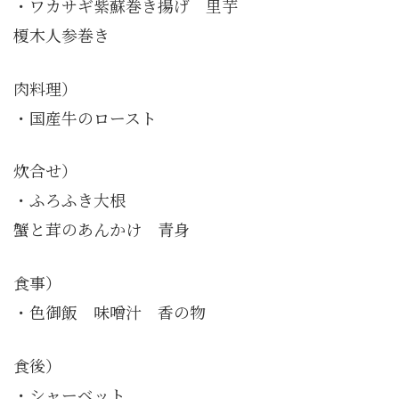
・ワカサギ紫蘇巻き揚げ 里芋
榎木人参巻き
肉料理）
・国産牛のロースト
炊合せ）
・ふろふき大根
蟹と茸のあんかけ 青身
食事）
・色御飯 味噌汁 香の物
食後）
・シャーベット