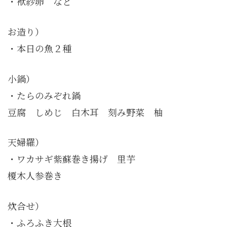
・袱紗卵 など
お造り）
・本日の魚２種
小鍋）
・たらのみぞれ鍋
豆腐 しめじ 白木耳 刻み野菜 柚
天婦羅）
・ワカサギ紫蘇巻き揚げ 里芋
榎木人参巻き
炊合せ）
・ふろふき大根