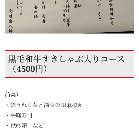
黒毛和牛すきしゃぶ入りコース
（4500円）
前菜）
・ほうれん草と湯葉の胡麻和え
・手鞠寿司
・袱紗卵 など