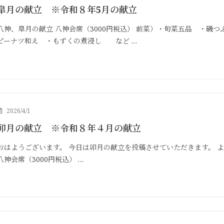
皐月の献立 ※令和８年5月の献立
八神、皐月の献立 八神会席（3000円税込） 前菜）・旬菜五品 ・磯
ピーナツ和え ・もずくの煮浸し など …
2026/4/1
卯月の献立 ※令和８年４月の献立
おはようございます。 今日は卯月の献立を投稿させていただきます。 
八神会席（3000円税込） …