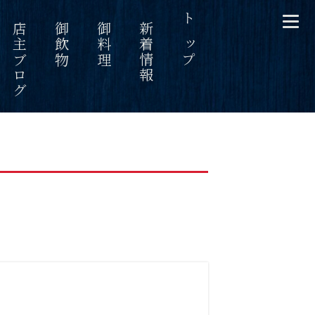
089-971-4215
店主ブログ
御飲物
御料理
新着情報
トップ