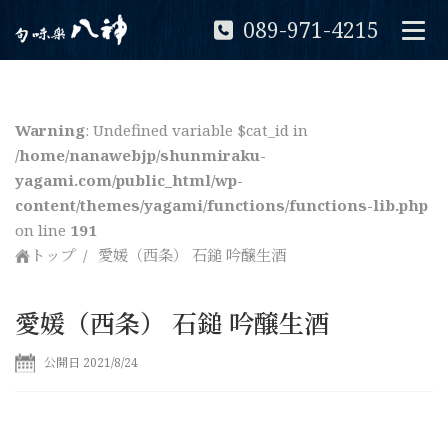
089-971-4215
Warning
: Undefined variable $cat_id in
/home/nanawebjp/shunmiraku-
yagami.com/public_html/wp-
content/themes/yagami/functions/functions-lib.php
on line
191
トップ
愛媛（西条） 石鎚 吟醸生酒
愛媛（西条） 石鎚 吟醸生酒
公開日 2021/8/24