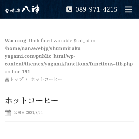
089-971-4215
Warning
: Undefined variable $cat_id in
/home/nanawebjp/shunmiraku-
yagami.com/public_html/wp-
content/themes/yagami/functions/functions-lib.php
on line
191
トップ
ホットコーヒー
ホットコーヒー
公開日 2021/8/24