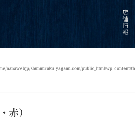
店舗情報
me/nanawebjp/shunmiraku-yagami.com/public_html/wp-content/the
・赤）