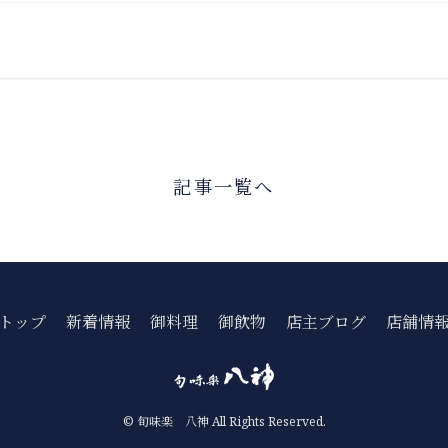
記事一覧へ
トップ
新着情報
御料理
御飲物
店主ブログ
店舗情
© 旬味楽 八神 All Rights Reserved.