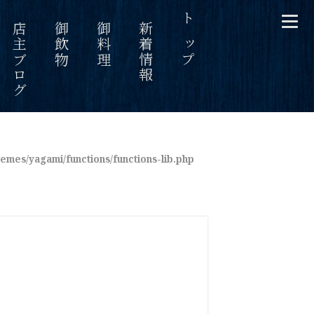
089-971-4215
店主ブログ
御飲物
御料理
新着情報
トップ
mes/yagami/functions/functions-lib.php