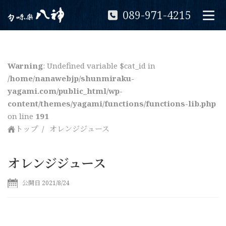
089-971-4215
Warning
: Undefined variable $cat_id in
/home/nanawebjp/shunmiraku-
yagami.com/public_html/wp-
content/themes/yagami/functions/functions-lib.php
on line
191
トップ
オレンジジュース
オレンジジュース
公開日 2021/8/24