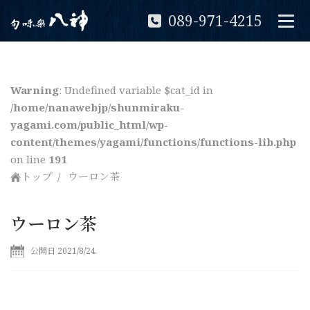
089-971-4215
Warning
: Undefined variable $cat_id in
/home/nanawebjp/shunmiraku-
yagami.com/public_html/wp-
content/themes/yagami/functions/functions-lib.php
on line
191
トップ
ウーロン茶
ウーロン茶
公開日 2021/8/24